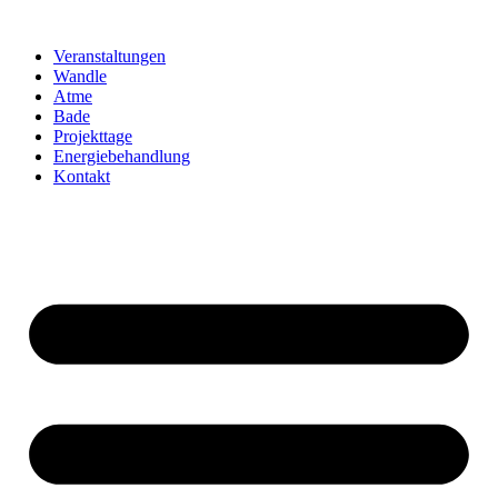
Zum
Inhalt
Veranstaltungen
springen
Wandle
Atme
Bade
Projekttage
Energiebehandlung
Kontakt