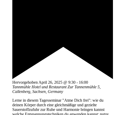
Hervorgehoben
April 26, 2025 @ 9:30
-
16:00
Tannmühle Hotel und Restaurant
Zur Tannenmühle 5,
Callenberg, Sachsen, Germany
Lerne in diesem Tagesseminar "Atme Dich frei": wie du
deinen Körper durch eine gleichmäßige und gezielte
Sauerstoffzufuhr zur Ruhe und Harmonie bringen kannst
welche Entspannungstechniken du anwenden kannst; nutze